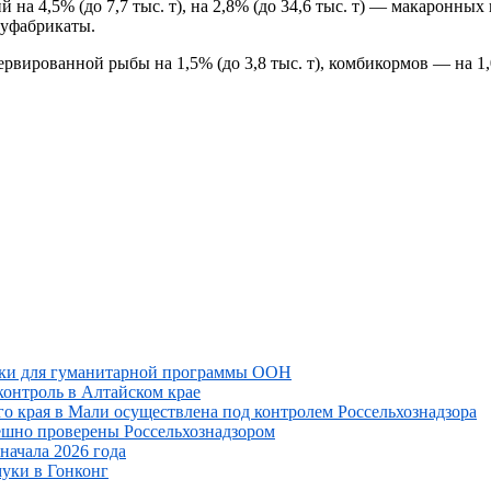
а 4,5% (до 7,7 тыс. т), на 2,8% (до 34,6 тыс. т) — макаронных и
луфабрикаты.
ированной рыбы на 1,5% (до 3,8 тыс. т), комбикормов — на 1,0%
уки для гуманитарной программы ООН
онтроль в Алтайском крае
го края в Мали осуществлена под контролем Россельхознадзора
пешно проверены Россельхознадзором
начала 2026 года
уки в Гонконг