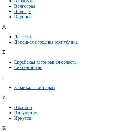
Владимир
Волгоград
Вологда
Воронеж
Д
Дагестан
Донецкая народная республика
Е
Еврейская автономная область
Екатеринбург
З
Забайкальский край
И
Иваново
Ингушетия
Иркутск
К