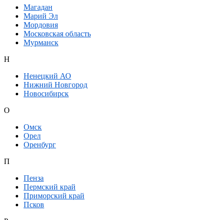
Магадан
Марий Эл
Мордовия
Московская область
Мурманск
Н
Ненецкий АО
Нижний Новгород
Новосибирск
О
Омск
Орел
Оренбург
П
Пенза
Пермский край
Приморский край
Псков