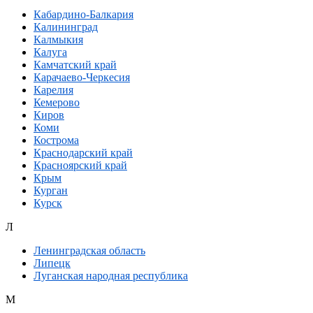
Кабардино-Балкария
Калининград
Калмыкия
Калуга
Камчатский край
Карачаево-Черкесия
Карелия
Кемерово
Киров
Коми
Кострома
Краснодарский край
Красноярский край
Крым
Курган
Курск
Л
Ленинградская область
Липецк
Луганская народная республика
М