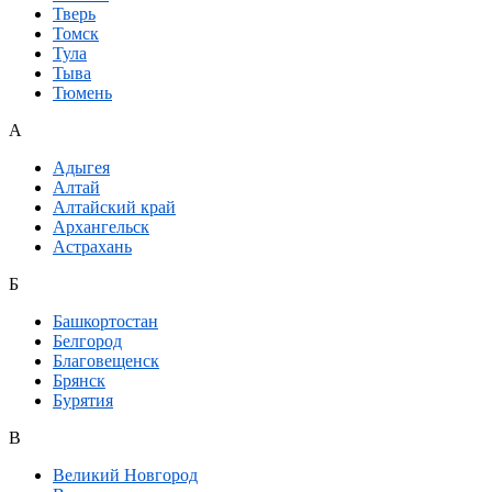
Тверь
Томск
Тула
Тыва
Тюмень
А
Адыгея
Алтай
Алтайский край
Архангельск
Астрахань
Б
Башкортостан
Белгород
Благовещенск
Брянск
Бурятия
В
Великий Новгород