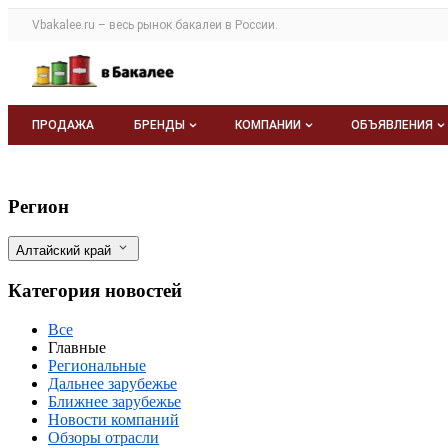
Раздел навигации по сайту vbakalee.ru
Vbakalee.ru – весь
рынок бакалеи
в России.
Авторизация и меню пользователя
Навигация по разделам сайта vbakalee.ru
ПРОДАЖА
БРЕНДЫ
КОМПАНИИ
ОБЪЯВЛЕНИЯ
Бренды
Каталог компаний
Все объявле
В Алтайском крае за 4 месяца произво
Фильтры
Регион
О каталоге брендов
О каталоге
Мои объявле
Алтайский край
Моя компания
Категория новостей
Платное размещение
Все
Главные
Региональные
Дальнее зарубежье
Ближнее зарубежье
Новости компаний
Обзоры отрасли