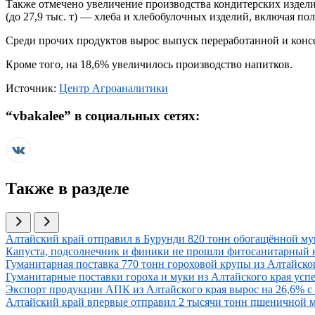
Также отмечено увеличение производства кондитерских изделий н
(до 27,9 тыс. т) — хлеба и хлебобулочных изделий, включая по
Среди прочих продуктов вырос выпуск переработанной и консерв
Кроме того, на 18,6% увеличилось производство напитков.
Источник:
Центр Агроаналитики
“
vbakalee
” в социальных сетях:
Также в разделе
Иллюстрация новости
Алтайский край отправил в Бурунди 820 тонн обогащённой м
Иллюстрация новости
Капуста, подсолнечник и финики не прошли фитосанитарный к
Иллюстрация новости
Гуманитарная поставка 770 тонн гороховой крупы из Алтайско
Иллюстрация новости
Гуманитарные поставки гороха и муки из Алтайского края ус
Иллюстрация новости
Экспорт продукции АПК из Алтайского края вырос на 26,6% с 
Иллюстрация новости
Алтайский край впервые отправил 2 тысячи тонн пшеничной м