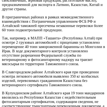
свекловичный, зерновая продукция, растительное масло),
предназначенной для экспорта в Латвию, Казахстан, Китай и
другие страны.
В приграничных районах в рамках межведомственного
взаимодействия с Пограничным управлением ФСБ РФ и
Алтайской таможней пресечены незаконные перевозки более
60 тонн подконтрольной продукции.
Так, например, в МАПП «Ташанта» (Республика Алтай) при
осмотре 2 грузовых автомобилей с прицепами установлено
перемещение 40 тонн замороженной баранины из Монголии в
Ирак. В ходе документарного контроля установлено
отсутствие разрешения Федеральной службы по
ветеринарному и фитосанитарному надзору на транзит
мясосырья по территории Таможенного союза.
В Славгородском районе Алтайского края при проведении
осмотра легкового автомобиля выявлено 350 кг колбасных
изделий, перевозимых гражданином Казахстана без
ветеринарного сертификата Таможенного союза.
В Кулундинском районе Алтайского края 19 тонн мандаринов
ввозились из Республики Казахстан с недействительным
фитосанитарным сертификатом, содержащим сведения, не
соответствующие транспортным перевозочным документам, а