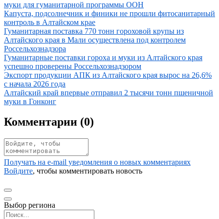
муки для гуманитарной программы ООН
Иллюстрация новости
Капуста, подсолнечник и финики не прошли фитосанитарный
контроль в Алтайском крае
Иллюстрация новости
Гуманитарная поставка 770 тонн гороховой крупы из
Алтайского края в Мали осуществлена под контролем
Россельхознадзора
Иллюстрация новости
Гуманитарные поставки гороха и муки из Алтайского края
успешно проверены Россельхознадзором
Иллюстрация новости
Экспорт продукции АПК из Алтайского края вырос на 26,6%
с начала 2026 года
Иллюстрация новости
Алтайский край впервые отправил 2 тысячи тонн пшеничной
муки в Гонконг
Комментарии (
0
)
Получать на e‑mail уведомления о новых комментариях
Войдите
, чтобы комментировать новость
Выбор региона
Поиск региона