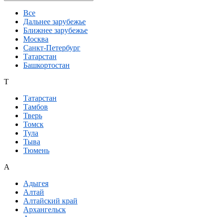
Все
Дальнее зарубежье
Ближнее зарубежье
Москва
Санкт-Петербург
Татарстан
Башкортостан
Т
Татарстан
Тамбов
Тверь
Томск
Тула
Тыва
Тюмень
А
Адыгея
Алтай
Алтайский край
Архангельск