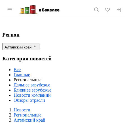
Раздел навигации по сайту vbakalee.ru
На новогодних каникулах сотрудниками
Фильтры
Регион
Алтайский край
Категория новостей
Все
Главные
Региональные
Дальнее зарубежье
Ближнее зарубежье
Новости компаний
Обзоры отрасли
Новости
Разделы
Новости
Региональные
Алтайский край