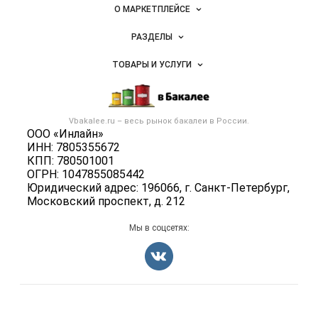
Важные разделы и контакты
Навигация по сайту
товаров,
О МАРКЕТПЛЕЙСЕ
специй,
Новости Vbakalee.ru
ингредиентов
РАЗДЕЛЫ
Услуги и цены
Объявления
ТОВАРЫ И УСЛУГИ
Размещение рекламы
Каталог компаний
Бакалейные товары
Публичная оферта
Новости рынка
Услуги
Контактная информация
Бренды
Vbakalee.ru – весь
рынок бакалеи
в России.
Добавить объявление
Политика обработки персональных данных
ООО «Инлайн»
Вакансии
Карта объявлений
ИНН: 7805355672
Для СМИ
Блог
КПП: 780501001
ОГРН: 1047855085442
Юридический адрес: 196066, г. Санкт-Петербург,
Московский проспект, д. 212
Мы в соцсетях:
Счетчики, авторское право, логотипы