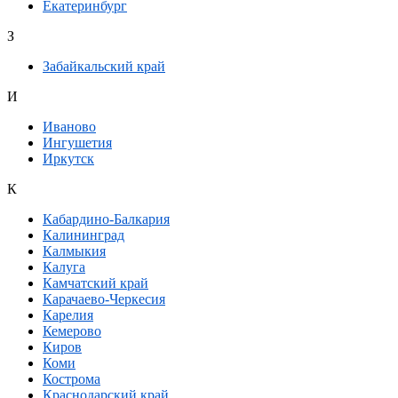
Екатеринбург
З
Забайкальский край
И
Иваново
Ингушетия
Иркутск
К
Кабардино-Балкария
Калининград
Калмыкия
Калуга
Камчатский край
Карачаево-Черкесия
Карелия
Кемерово
Киров
Коми
Кострома
Краснодарский край